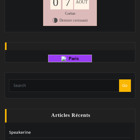
0
7
AOÛT
Gaétan
Dernier croissant
V
Paris
Go
Articles Récents
Speakerine