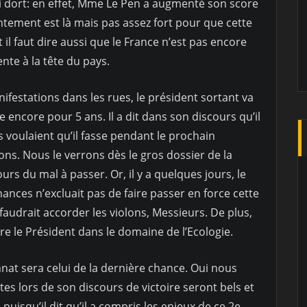
qui dort: en effet, Mme Le Pen a augmenté son score
tement est là mais pas assez fort pour que cette
il faut dire aussi que le France n’est pas encore
nte à la tête du pays.
nifestations dans les rues, le président sortant va
ée encore pour 5 ans. Il a dit dans son discours qu’il
s voulaient qu’il fasse pendant le prochain
ns. Nous le verrons dès le gros dossier de la
urs du mal à passer. Or, il y a quelques jours, le
nances n’excluait pas de faire passer en force cette
 faudrait accorder les violons, Messieurs. De plus,
ire le Président dans le domaine de l’Ecologie.
nat sera celui de la dernière chance. Oui nous
tes lors de son discours de victoire seront bels et
uisqu’il dit qu’il a compris les enjeux de ce 2e