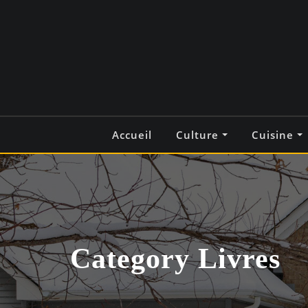
Skip
to
content
Accueil
Culture
Cuisine
Category Livres