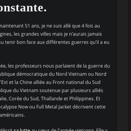
nstante.
maintenant 51 ans, je ne suis allé que 4 fois au
nes, les grandes villes mais je n’aurais jamais
 tenir bon face aux différentes guerres qu’il a eu
ée, les professeurs nous parlaient de la guerre du
publique démocratique du Nord Vietnam ou Nord
Est et la Chine alliée au Front national du Sud
blique du Vietnam soutenue par plusieurs alliés
ie, Corée du Sud, Thaïlande et Philippines. Et
alypse Now ou Full Metal Jacket décrivent cette
 américains.
 décrit
sa lutte
au cœur de l’armée vietcong. Elle y