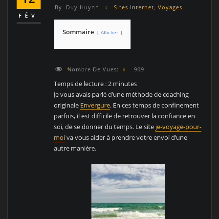
By
Duy Huynh
Sites Internet
,
Voyages
FÉV
Sommaire
Afficher
Nombre De Vues:
909
Temps de lecture :
2
minutes
Je vous avais parlé d’une méthode de coaching
originale
Envergure
. En ces temps de confinement
parfois, il est difficile de retrouver la confiance en
soi, de se donner du temps. Le site
je-voyage-pour-
moi
va vous aider à prendre votre envol d’une
autre manière.