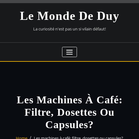
Skip
to
Le Monde De Duy
content
La curiosité n'est pas un si vilain défaut!
Les Machines À Café:
Filtre, Dosettes Ou
Capsules?
Home
Les machines à café: filtre, dosettes ou capsules?