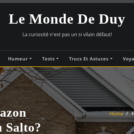
Le Monde De Duy
La curiosité n'est pas un si vilain défaut!
Humeur
Tests
Trucs Et Astuces
Voy
mazon
Home
N
 Salto?