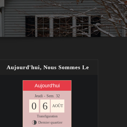
Aujourd'hui, Nous Sommes Le
Aujourd'hui
Jeudi - Sem. 32
0
6
AOÛT
Transfiguration
Dernier quartier
U