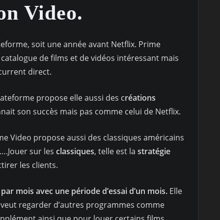
n Video.
teforme, soit une année avant Netflix. Prime
atalogue de films et de vidéos intéressant mais
current direct.
lateforme propose elle aussi des c
réations
onnait son succès mais pas comme celui de Netflix.
ime Video propose aussi des classiques américains
,….Jouer sur les
classiques
, telle est la
stratégie
rer les clients.
 par mois avec une période d’essai d’un mois.
Elle
 on veut regarder d’autres programmes comme
pplément ainsi que pour louer certains films.