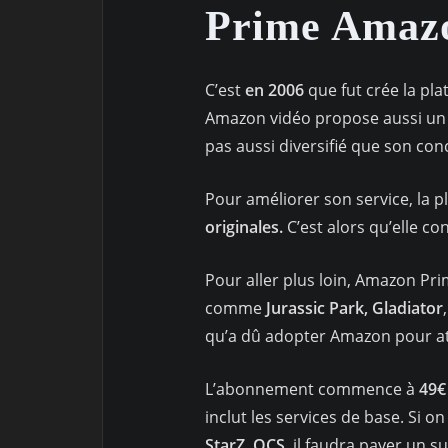
Prime Amazo
C’est
en 2006
que fut crée la pla
Amazon vidéo propose aussi un c
pas aussi diversifié que son con
Pour améliorer son service, la p
originales.
C’est alors qu’elle c
Pour aller plus loin, Amazon Pr
comme
Jurassic Park, Gladiator
qu’a dû adopter Amazon pour atti
L’abonnement commence à
49€
inclut les services de base. Si
StarZ, OCS,
il faudra payer un su