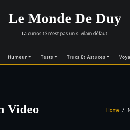
Le Monde De Duy
La curiosité n'est pas un si vilain défaut!
Humeur
Tests
Trucs Et Astuces
Voy
n Video
Home
N