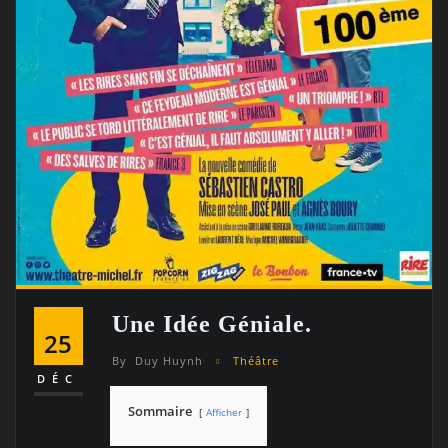
Une Idée Géniale.
25
By
Duy Huynh
Théâtre
DÉC
Sommaire
Afficher