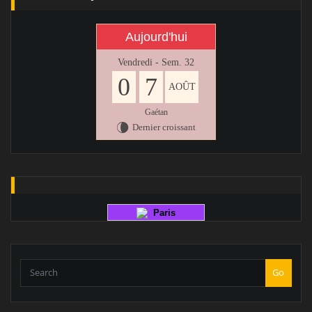
Aujourd'hui
Vendredi - Sem. 32
0
7
AOÛT
Gaétan
Dernier croissant
V
Paris
Go