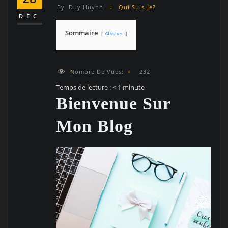
By
Duy Huynh
Qui Suis-Je?
DÉC
Sommaire
Afficher
Nombre De Vues:
232
Temps de lecture :
< 1
minute
Bienvenue Sur
Mon Blog