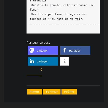
m’émouvoir 

 Quant à ta beauté, elle est comme une 
fleur

 Dès ton apparition, tu égaies ma 
journée et j'ai hate de te voir.

_______________________________________________
Partager ce post
partager
partager
partager
0
Amour
Bonheur
Poème