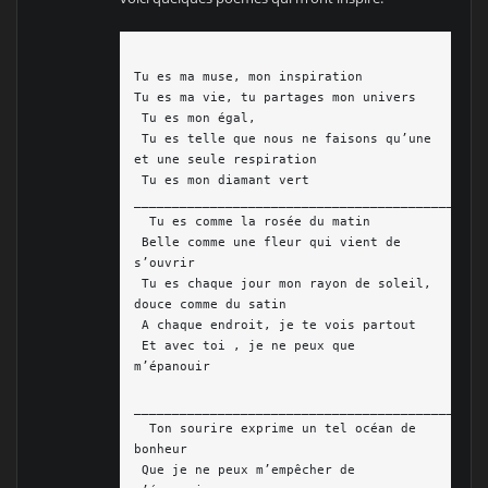
Tu es ma muse, mon inspiration

Tu es ma vie, tu partages mon univers

 Tu es mon égal,

 Tu es telle que nous ne faisons qu’une 
et une seule respiration

 Tu es mon diamant vert 

_______________________________________________
  Tu es comme la rosée du matin

 Belle comme une fleur qui vient de 
s’ouvrir

 Tu es chaque jour mon rayon de soleil, 
douce comme du satin

 A chaque endroit, je te vois partout 

 Et avec toi , je ne peux que 
m’épanouir

_______________________________________________
  Ton sourire exprime un tel océan de 
bonheur

 Que je ne peux m’empêcher de 