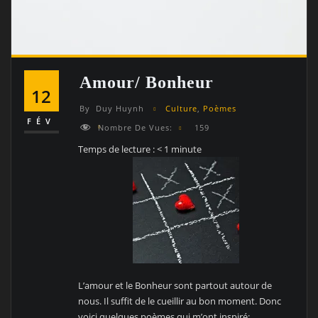
Amour/ Bonheur
12
By
Duy Huynh
Culture
,
Poèmes
FÉV
Nombre De Vues:
159
Temps de lecture :
< 1
minute
L’amour et le Bonheur sont partout autour de
nous. Il suffit de le cueillir au bon moment. Donc
voici quelques poèmes qui m’ont inspiré: