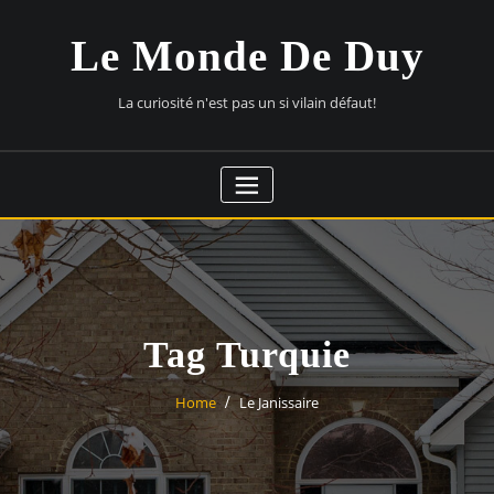
Skip
to
Le Monde De Duy
content
La curiosité n'est pas un si vilain défaut!
Tag Turquie
Home
Le Janissaire