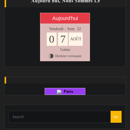
Aujourd'hui, Nous Sommes Le
Aujourd'hui
Vendredi - Sem. 32
0
7
AOÛT
Gaétan
Dernier croissant
V
Paris
Go