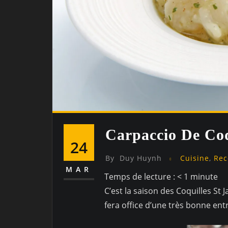
Carpaccio De Coq
24
By
Duy Huynh
Cuisine
,
Rec
MAR
Temps de lecture :
< 1
minute
C’est la saison des Coquilles St 
fera office d’une très bonne ent