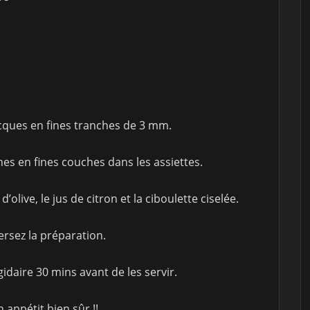
:
acques en fines tranches de 3 mm.
es en fines couches dans les assiettes.
’olive, le jus de citron et la ciboulette ciselée.
Versez la préparation.
gidaire 30 mins avant de les servir.
on appétit bien sûr !!