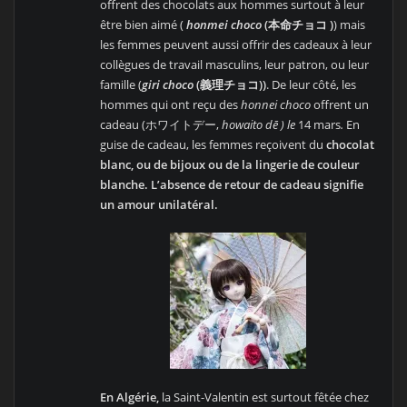
offrent des chocolats aux hommes surtout à leur
être bien aimé (
honmei choco
(
本命チョコ )
) mais
les femmes peuvent aussi offrir des cadeaux à leur
collègues de travail masculins, leur patron, ou leur
famille (
giri choco
(義理チョコ))
. De leur côté, les
hommes qui ont reçu des
honnei choco
offrent un
cadeau (ホワイトデー,
howaito dē ) le
14 mars
.
En
guise de cadeau, les femmes reçoivent du
chocolat
blanc, ou de bijoux ou de la lingerie de couleur
blanche.
L’absence de retour de cadeau signifie
un amour unilatéral.
En Algérie,
la Saint-Valentin est surtout fêtée chez