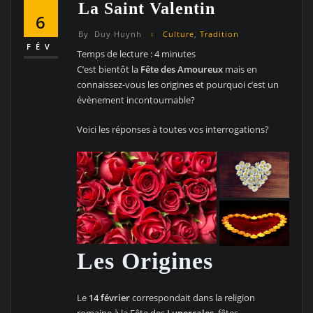
La Saint Valentin
6
By
Duy Huynh
Culture
,
Tradition
FÉV
Temps de lecture :
4
minutes
C’est bientôt la
Fête des Amoureux
mais en
connaissez-vous les origines et pourquoi c’est un
évènement incontournable?
Voici les réponses à toutes vos interrogations?
Les Origines
Le
14 février
correspondait dans la religion
romaine à la Fête des
Lupercales
, fêtes