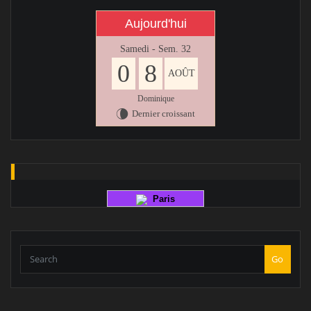
Aujourd'hui
Samedi - Sem. 32
0
8
AOÛT
Dominique
Dernier croissant
V
Paris
Go