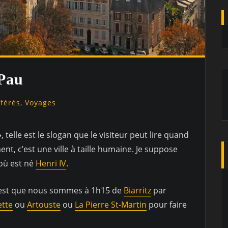
 Pau
éférés
,
Voyages
»
, telle est le slogan que le visiteur peut lire quand
ment, c’est une ville à taille humaine. Je suppose
 où est né
Henri IV
.
c’est que nous sommes à 1h15 de
Biarritz
par
tte
ou
Artouste
ou
La Pierre St-Martin
pour faire